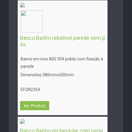
Banco Banho rebatível parede sem p
és
Banco em inox AISI 304 polido com fixação à
parede
Dimensões 380mmx500mm
EFON2354
Ver Produto
Banco Banho rectangular com pega